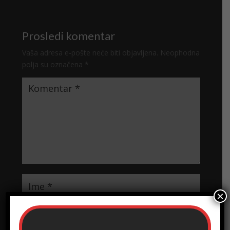
Prosledi komentar
Vaša adresa e-pošte neće biti objavljena.
Neophodna
polja su označena
*
×