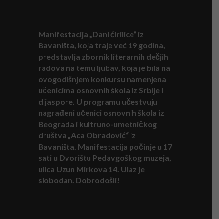
Manifestacija „Dani ćirilice“ iz
Bavaništa, koja traje već 19 godina,
predstavlja zbornik literarnih dečjih
radova na temu ljubav, koja je bila na
ovogodišnjem konkursu namenjena
učenicima osnovnih škola iz Srbije i
dijaspore. U programu učestvuju
nagrađeni učenici osnovnih škola iz
Beograda i kultruno-umetničkog
društva „Aca Obradović“ iz
Bavaništa. Manifestacija počinje u 17
sati u Dvorištu Pedavgoškog muzeja,
ulica Uzun Mirkova 14. Ulaz je
slobodan. Dobrodošli!