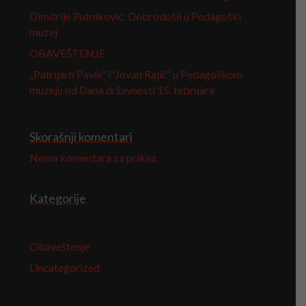
Dimitrije Putniković: Dobrodošli u Pedagoški
muzej
OBAVEŠTENJE
„Patrijarh Pavle“ i“Jovan Rajić“ u Pedagoškom
muzeju od Dana državnosti 15. februara
Skorašnji komentari
Nema komentara za prikaz.
Kategorije
Obaveštenje
Uncategorized