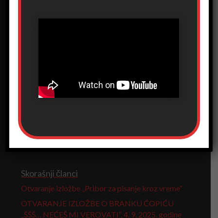
Sačuvaj moje ime, e-poštu i veb mesto u ovom
pregledaču veba za sledeći put kada komentarišem.
Prosledi komentar
Pretraga
Skorašnji članci
Otvaranje izložbe „Pribor za pisanje kroz vreme“
OTVARANJE IZLOŽBE O BRANKU ĆOPIĆU
„ŠŠŠ… NEĆEŠ MI VEROVATI“, 4. 9. 2025. godine