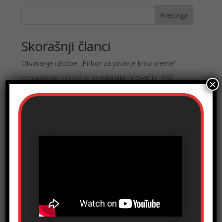
Pretraga
Skorašnji članci
Otvaranje izložbe „Pribor za pisanje kroz vreme“
OTVARANJE IZLOŽBE O BRANKU ĆOPIĆU „ŠŠŠ…
×
NEĆEŠ MI VEROVATI“, 4. 9. 2025. godine
Dimitrije Putniković: Dobrodošli u Pedagoški muzej
OBAVEŠTENJE
„Patrijarh Pavle“ i“Jovan Rajić“ u Pedagoškom
muzeju od Dana državnosti 15. februara
Skorašnji komentari
Nema komentara za prikaz.
Kategorije