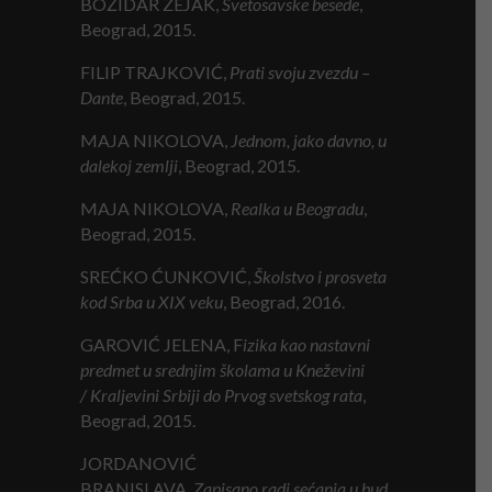
BOŽIDAR ZEJAK,
Svetosavske besede
,
Beograd, 2015.
FILIP TRAJKOVIĆ,
Prati svoju zvezdu –
Dante
, Beograd, 2015.
MAJA NIKOLOVA,
Jednom, jako davno, u
dalekoj zemlji
, Beograd, 2015.
MAJA NIKOLOVA,
Realka u Beogradu
,
Beograd, 2015.
SREĆKO ĆUNKOVIĆ,
Školstvo i prosveta
kod Srba u XIX veku
, Beograd, 2016.
GAROVIĆ JELENA, F
izika kao nastavni
predmet u srednjim školama u
K
neževini
/
K
raljevini
S
rbiji do
P
rvog svetskog rata
,
Beograd, 2015.
JORDANOVIĆ
BRANISLAVA,
Zapisano
r
adi
s
ećanja
u
b
ud