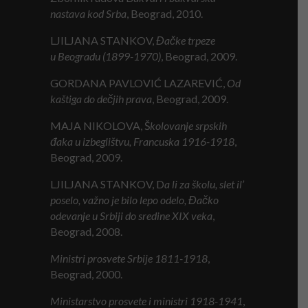
nastava kod
S
rba
, Beograd, 2010.
LJILJANA STANKOV,
Đačke trpeze
u
B
eogradu (1899-1970)
, Beograd, 2009.
GORDANA PAVLOVIĆ LAZAREVIĆ,
Od
kaštiga do dečjih prava
, Beograd, 2009.
MAJA NIKOLOVA, Š
kolovanje srpskih
đaka u izbeglištvu,
F
rancuska 1916-1918
,
Beograd, 2009.
LJILJANA STANKOV, D
a li za školu, slet il’
poselo, važno je bilo lepo odelo,
Đ
ačko
odevanje u
S
rbiji do sredine XIX veka
,
Beograd, 2008.
Ministri prosvete
S
rbije 1811-1918
,
Beograd, 2000.
Ministarstvo
p
rosvete
i
m
inistri 1918-1941
,