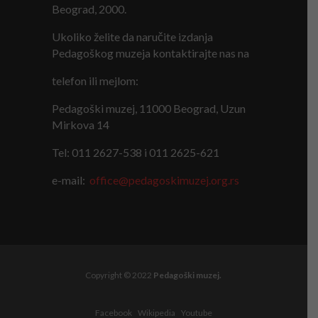
Beograd, 2000.
Ukoliko želite da naručite izdanja
Pedagoškog muzeja kontaktirajte nas na
telefon ili mejlom:
Pedagoški muzej, 11000 Beograd, Uzun
Mirkova 14
Tel: 011 2627-538 i 011 2625-621
e-mail:
office@pedagoskimuzej.org.rs
Copyright © 2022
Pedagoški muzej.
Facebook
Wikipedia
Youtube