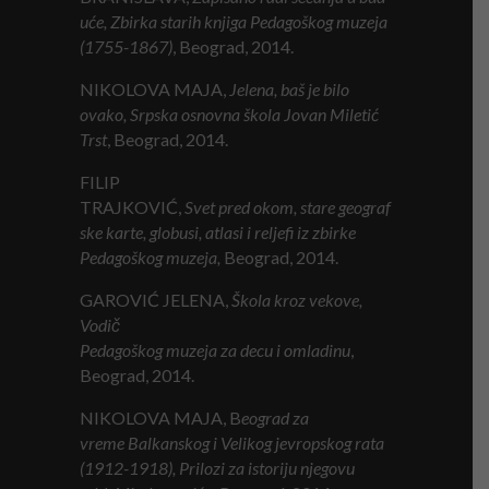
uće, Zbirka
s
tarih
k
njiga Pedagoškog
m
uzeja
(1755-1867)
, Beograd, 2014.
NIKOLOVA MAJA,
Jelena,
b
aš
j
e bilo
ovako, Srpska osnovna škola Jovan Miletić
Trst
, Beograd, 2014.
FILIP
TRAJKOVIĆ,
Svet
p
red
o
kom,
s
tare
g
eograf
ske
k
arte,
g
lobusi,
a
tlasi
i
r
eljefi
i
z
z
birke
Pedagoškog
m
uzeja,
Beograd, 2014.
GAROVIĆ JELENA,
Škola
k
roz
v
ekove,
Vodič
Pedagoškog
m
uzeja
z
a
d
ecu
i
o
mladinu
,
Beograd, 2014.
NIKOLOVA MAJA, B
eograd za
vreme
B
alkanskog i
V
elikog jevropskog rata
(1912-1918),
P
rilozi za istoriju njegovu