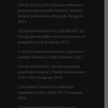
MAJA NIKOLOVA, N
auka o mašinama i
projektovanje kamenih mostova,
T
ehnički
fakultet
V
elike škole u
B
eogradu
, Beograd,
2011.
GORDANA PAVLOVIĆ LAZAREVIĆ, D
a
li mogu opet da dođem,
K
orak po korak kroz
pedagoški muzej
, Beograd, 2011.
I
z
istorije nastave matematike u osnovnim i
srednjim školama u
S
rbiji
, Beograd, 2011.
MAJA NIKOLOVA, Z
avod za prinudno
vaspitanje omladine u
S
mederevskoj palanci
1942-1944
, Beograd, 2010.
LJILJANA STANKOV, P
redškolsko
vaspitanje u
S
rbiji (1865-1957)
, Beograd,
2010.
Zbornik radova B
ukvari i bukvarska