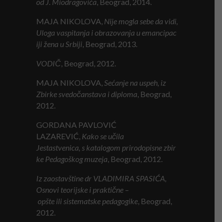
od
J
.
M
iodragovića
, Beograd, 2014.
MAJA NIKOLOVA,
Nije
m
ogla
s
ebe
d
a
v
idi,
Uloga
v
aspitanja
i
o
brazovanja
u
e
mancipac
iji
ž
ena
u
Srbiji
, Beograd, 2013.
VODIČ
, Beograd, 2012.
MAJA NIKOLOVA,
Sećanje
n
a
u
speh,
i
z
Zbirke
s
vedočanstava
i
d
iploma
, Beograd,
2012.
GORDANA PAVLOVIĆ
LAZAREVIĆ,
Kako
s
e
u
čila
Jestastvenica,
s
k
atalogom
p
rirodopisne
z
bir
ke Pedagoškog
m
uzeja
, Beograd, 2012.
I
z zaostavštine dr VLADIMIRA SPASIĆA,
Osnovi
t
eorijske
i
p
raktične –
o
pšte
i
li
s
istematske
p
edagogike
, Beograd,
2012.