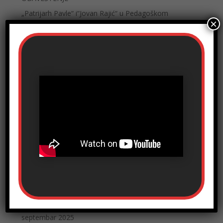
„Patrijarh Pavle“ i“Jovan Rajić“ u Pedagoškom
×
muzeju od Dana državnosti 15. februara
Skorašnji komentari
Nema komentara za prikaz.
Kategorije
Obaveštenje
Uncategorized
Arhiva
jun 2026
septembar 2025