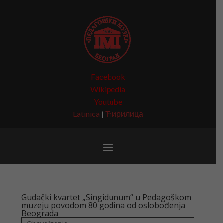
Facebook
Wikipedia
Youtube
Latinica
|
Ћирилица
Gudački kvartet „Singidunum“ u Pedagoškom
muzeju povodom 80 godina od oslobođenja
Beograda