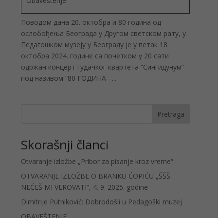
Obaveštenje
Поводом дана 20. октобра и 80 година од
ослобођења Београда у Другом светском рату, у
Педагошком музеју у Београду је у петак 18.
октобра 2024. године са почетком у 20 сати
одржан концерт гудачког квартета “Сингидунум”
под називом “80 ГОДИНА –...
Pretraga
Skorašnji članci
Otvaranje izložbe „Pribor za pisanje kroz vreme“
OTVARANJE IZLOŽBE O BRANKU ĆOPIĆU „ŠŠŠ…
NEĆEŠ MI VEROVATI“, 4. 9. 2025. godine
Dimitrije Putniković: Dobrodošli u Pedagoški muzej
OBAVEŠTENJE