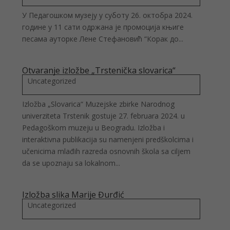
У Педагошком музеју у суботу 26. октобра 2024.
године у 11 сати одржана је промоција књиге
песама ауторке Лене Стефановић “Корак до...
Otvaranje izložbe „Trstenička slovarica“
Uncategorized
Izložba „Slovarica“ Muzejske zbirke Narodnog
univerziteta Trstenik gostuje 27. februara 2024. u
Pedagoškom muzeju u Beogradu. Izložba i
interaktivna publikacija su namenjeni predškolcima i
učenicima mlađih razreda osnovnih škola sa ciljem
da se upoznaju sa lokalnom...
Izložba slika Marije Đurđić
Uncategorized