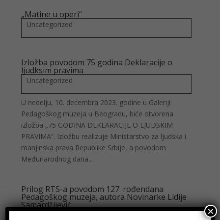
„Matine u operi“
Uncategorized
Izložba povodom 75 godina Deklaracije o
ljudksim pravima
Uncategorized
U nedelju, 10. decembra 2023. godine u Galeriji
Pedagoškog muzeja u Beogradu, biće otvorena
izložba „75 GODINA DEKLARACIJE O LJUDSKIM
PRAVIMA“. Izložbu realizuje Ministarstvo za ljudska i
manjinska prava Republike Srbije, a povodom
Međunarodnog dana...
Prilog RTS-a povodom 127. rođendana
Pedagoškog muzeja, autora Novinarke Lidije
Samardžijević
×
Uncategorized