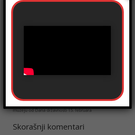
« Stariji unosi
Sledeći unosi »
Pretraga
Skorašnji članci
Otvaranje izložbe „Pribor za pisanje kroz vreme“
OTVARANJE IZLOŽBE O BRANKU ĆOPIĆU „ŠŠŠ…
NEĆEŠ MI VEROVATI“, 4. 9. 2025. godine
Dimitrije Putniković: Dobrodošli u Pedagoški muzej
OBAVEŠTENJE
„Patrijarh Pavle“ i“Jovan Rajić“ u Pedagoškom
muzeju od Dana državnosti 15. februara
Skorašnji komentari