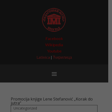
Facebook
Wikipedia
Youtube
Latinica
|
Ћирилица
Promocija knjige Lene Stefanović „Korak do
jutra“
Uncategorized