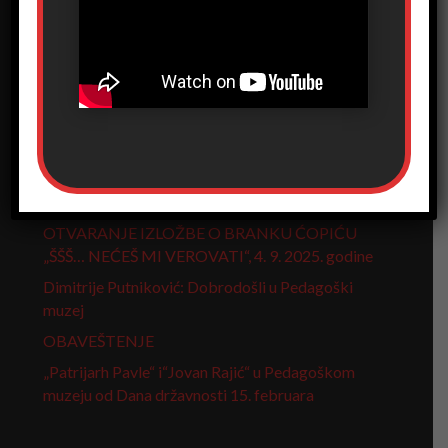
Pretraga
Skorašnji članci
Otvaranje izložbe „Pribor za pisanje kroz vreme“
OTVARANJE IZLOŽBE O BRANKU ĆOPIĆU
„ŠŠŠ… NEĆEŠ MI VEROVATI“, 4. 9. 2025. godine
Dimitrije Putniković: Dobrodošli u Pedagoški
muzej
OBAVEŠTENJE
„Patrijarh Pavle“ i“Jovan Rajić“ u Pedagoškom
muzeju od Dana državnosti 15. februara