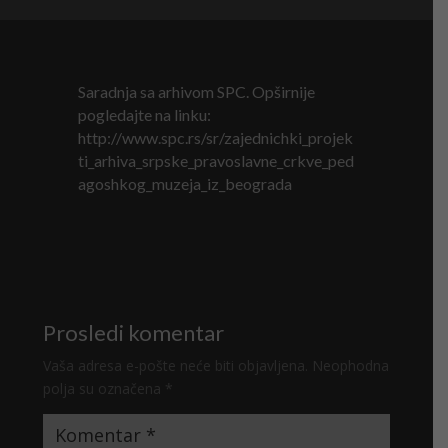
Saradnja sa arhivom SPC. Opširnije
pogledajte na linku:
http://www.spc.rs/sr/zajednichki_projek
ti_arhiva_srpske_pravoslavne_crkve_ped
agoshkog_muzeja_iz_beograda
Prosledi komentar
Vaša adresa e-pošte neće biti objavljena.
Neophodna
polja su označena
*