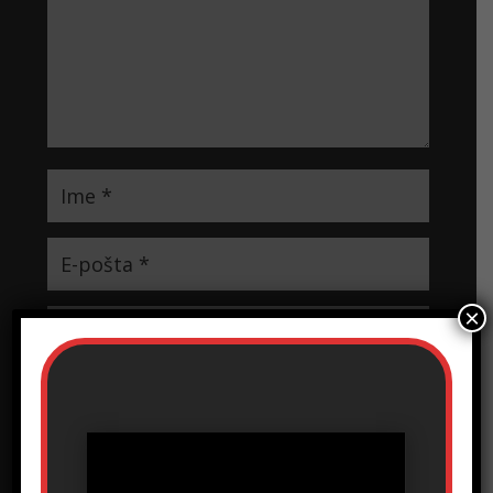
×
Sačuvaj moje ime, e-poštu i veb mesto u ovom
pregledaču veba za sledeći put kada komentarišem.
Prosledi komentar