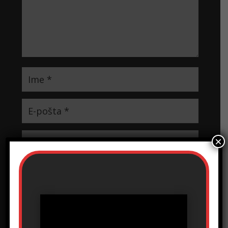
×
Sačuvaj moje ime, e-poštu i veb mesto u ovom
pregledaču veba za sledeći put kada komentarišem.
Prosledi komentar