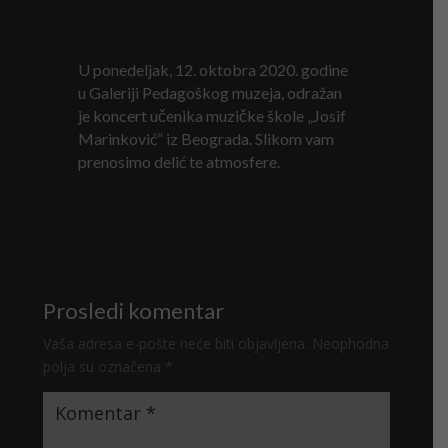
U ponedeljak, 12. oktobra 2020. godine
u Galeriji Pedagoškog muzeja, odražan
je koncert učenika muzičke škole „Josif
Marinković“ iz Beograda. Slikom vam
prenosimo delić te atmosfere.
Prosledi komentar
Vaša adresa e-pošte neće biti objavljena.
Neophodna
polja su označena
*