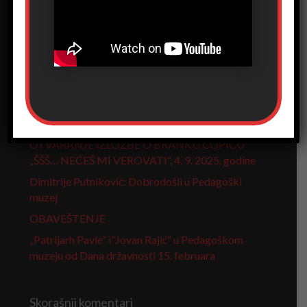
Pretraga
Skorašnji članci
Otvaranje izložbe „Pribor za pisanje kroz vreme“
OTVARANJE IZLOŽBE O BRANKU ĆOPIĆU
„ŠŠŠ… NEĆEŠ MI VEROVATI“, 4. 9. 2025. godine
Dimitrije Putniković: Dobrodošli u Pedagoški
muzej
OBAVEŠTENJE
„Patrijarh Pavle“ i“Jovan Rajić“ u Pedagoškom
muzeju od Dana državnosti 15. februara
Skorašnji komentari