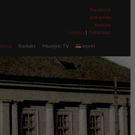
Facebook
Wikipedia
Youtube
Latinica
|
Ћирилица
tenja
Kontakt
Muzejski TV
srpski