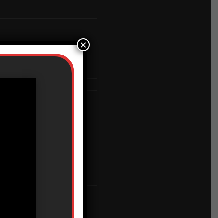
×
Gračanica na
ložba Pedagoškog muzeja pod
 Filipa Cvetkovića. Na