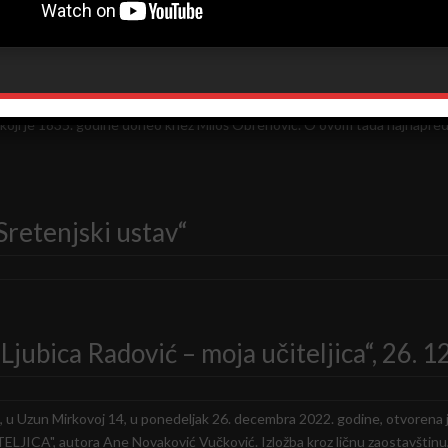
SKI USTAV“ u Pedagoškom muzeju
e, Sretenje Gospodnje, 15. februara 2023. godine otvorena je izložba p
oji je 1835. godine doneo knez Miloš Obrenović. O ovom tada najnapred
Sretenjski ustav“
Ljubica Radović – moja učiteljica“, 26. 12
 Uzun Mirkovoj 14, u ponedeljak 26. decembra 2022. godine, otvorena j
A", autora Ane Novaković Vučković. Izložba kroz ličnu zaostavštinu, ar