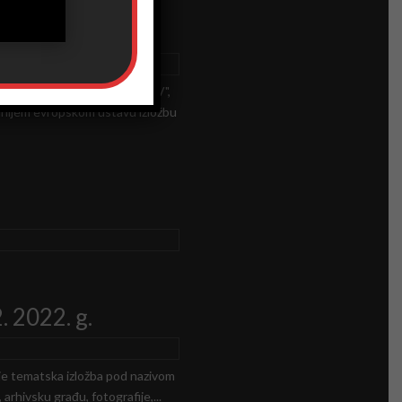
od nazivom "SRETENjSKI USTAV",
nijem evropskom ustavu izložbu
. 2022. g.
e tematska izložba pod nazivom
hivsku građu, fotografije,...