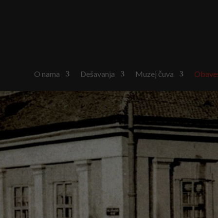
O nama
Dešavanja
Muzej čuva
Obaveš