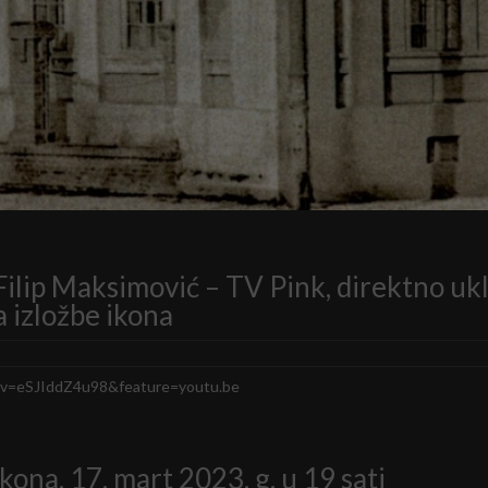
Filip Maksimović – TV Pink, direktno uk
a izložbe ikona
?v=eSJIddZ4u98&feature=youtu.be
kona, 17. mart 2023. g. u 19 sati