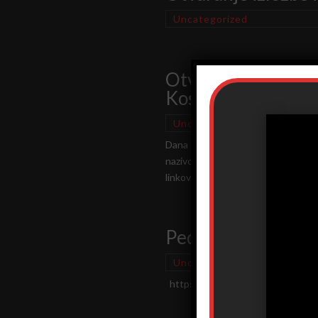
Uncategorized
Otvaranje izložbe 
Kosovu i Metohiji
Uncategorized
Dana 1. marta 2023. godine, u 19 
nazivom "SRETENjSKI USTAV", autor
linkovima...
Pedagoški muzej u
Uncategorized
https://www.youtube.com/wat