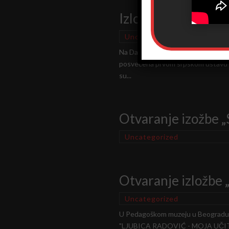
Izložba „SRETENj
Uncategorized
Na Dan državnosti Republike Srbij
posvećena prvom srpskom ustavu k
su...
Otvaranje izožbe „
Uncategorized
Otvaranje izložbe „
Uncategorized
U Pedagoškom muzeju u Beogradu, u
"LJUBICA RADOVIĆ - MOJA UČITELJIC